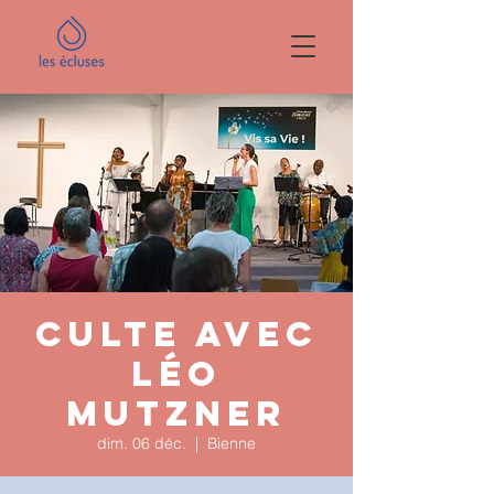
Culte avec
Léo
Mutzner
dim. 06 déc.
  |  
Bienne