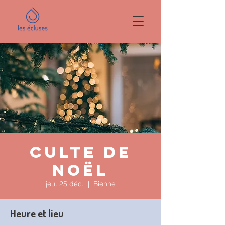
Culte de
Noël
jeu. 25 déc.
  |  
Bienne
Heure et lieu