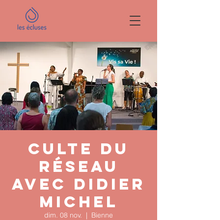
Culte du
réseau
avec Didier
Michel
dim. 08 nov.
  |  
Bienne