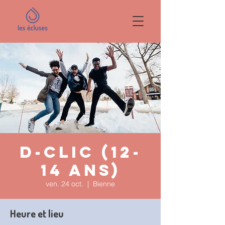
D-clic (12-
14 ans)
ven. 24 oct.
  |  
Bienne
Heure et lieu