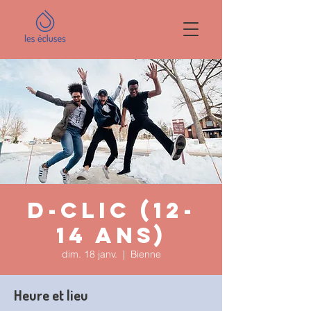
D-clic (12-
14 ans)
dim. 18 janv.
  |  
Bienne
Heure et lieu