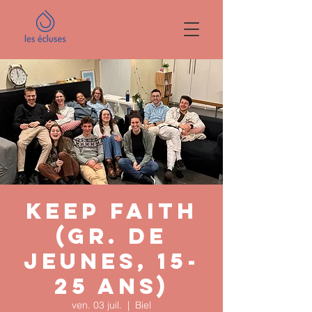
Keep faith
(gr. de
jeunes, 15-
25 ans)
ven. 03 juil.
  |  
Biel