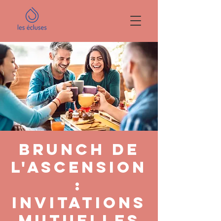
Brunch de
l'ascension
:
invitations
mutuelles