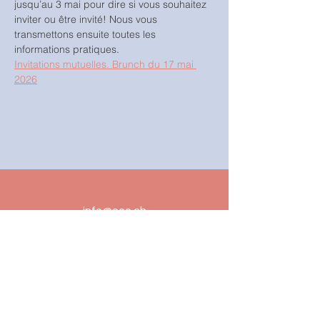
jusqu’au 3 mai pour dire si vous souhaitez 
inviter ou être invité! Nous vous 
transmettons ensuite toutes les 
informations pratiques.
Invitations mutuelles. Brunch du 17 mai 
2026
info@eee.ch
032 342 51 56
Culte tous les dimanches à 10h
Rue Jakob-Stämpfli 3
2502 Bienne