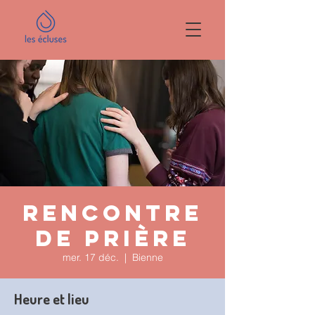
Rencontre
de prière
mer. 17 déc.
  |  
Bienne
Heure et lieu