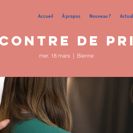
Accueil
À propos
Nouveau ?
Actual
contre de pr
mer. 18 mars
  |  
Bienne