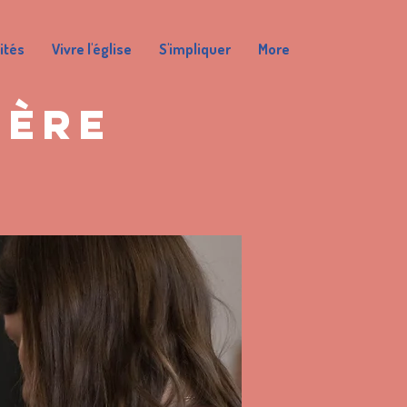
ités
Vivre l'église
S'impliquer
More
ière