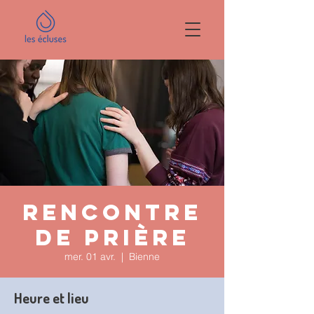
Rencontre
de prière
mer. 01 avr.
  |  
Bienne
Heure et lieu