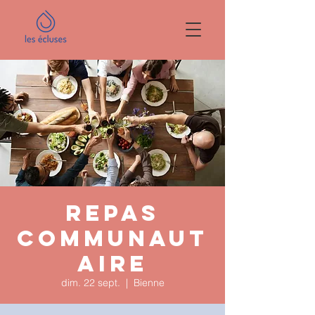
Repas
communaut
aire
dim. 22 sept.
  |  
Bienne