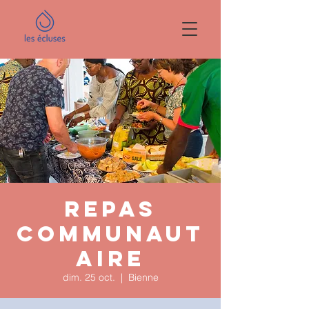
Repas
communaut
aire
dim. 25 oct.
  |  
Bienne